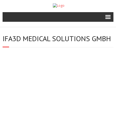
Start
IFA3D MEDICAL SOLUTIONS GMBH
News
IFA3D
A. Velten
Leistungen
3D Druck
Technik